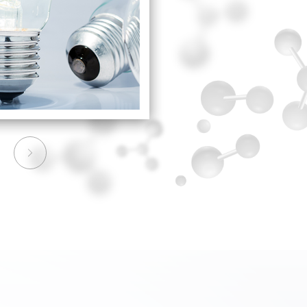
ious
Next